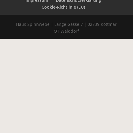
Impressum
Datenschutzerklärung
Cookie-Richtlinie (EU)
Haus Spinnwebe | Lange Gasse 7 | 02739 Kottmar
OT Walddorf