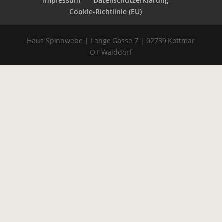
Impressum
Datenschutzerklärung
Cookie-Richtlinie (EU)
Haus Spinnwebe | Lange Gasse 7 | 02739 Kottmar
OT Walddorf